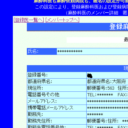
麻酔科医も麻酔依頼病院も、匿名の設定が可
この設定により、登録麻酔科医および登録病院一
（麻酔科医のメンバー詳細 匿